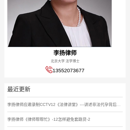
李扬律师
北京大学 法学博士
13552073677
最近更新
李扬律师应邀录制CCTV12《法律讲堂》---讲述非法代孕背后的法律故事
李扬律师《律师帮帮忙》-12怎样避免套路贷-2